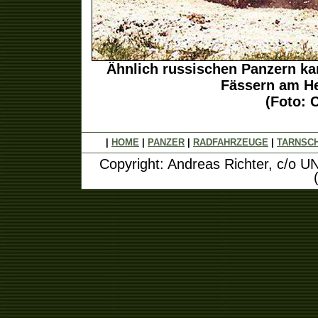
Ähnlich russischen Panzern kan
Fässern am He
(Foto: 
|
HOME
|
PANZER
|
RADFAHRZEUGE
|
TARNSC
Copyright: Andreas Richter, c/o U