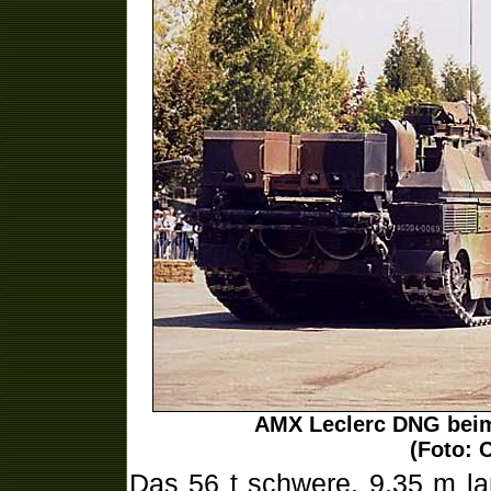
AMX Leclerc DNG beim
(Foto: 
Das 56 t schwere,
9,35 m la