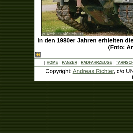
In den 1980er Jahren erhielten d
(Foto: Ar
|
HOME
|
PANZER
|
RADFAHRZEUGE
|
TARNSC
Copyright:
Andreas Richter
, c/o U