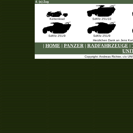
4. (s) Zug
Kettenkrad
SdKfz 251/10
SdKfz 251/9
SdKfz 251/9
Herzlichen Dank an Jens Karls
|
HOME
|
PANZER
|
RADFAHRZEUGE
|
UNI
Copyright: Andreas Richter, c/o U