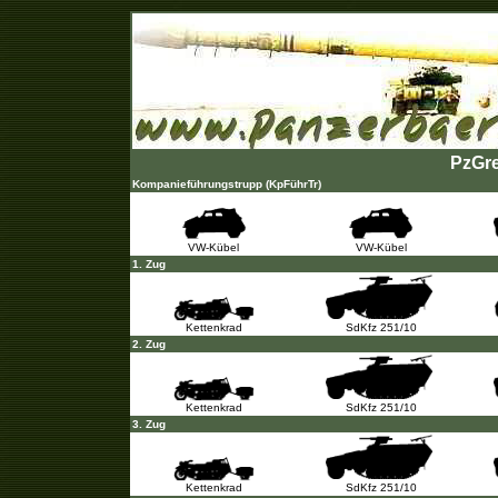
PzGre
Kompanieführungstrupp (KpFührTr)
VW-Kübel
VW-Kübel
1. Zug
Kettenkrad
SdKfz 251/10
2. Zug
Kettenkrad
SdKfz 251/10
3. Zug
Kettenkrad
SdKfz 251/10