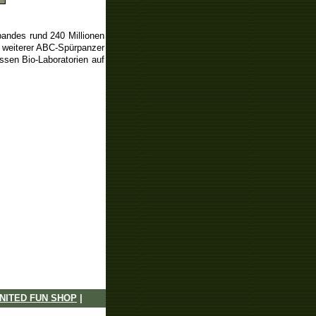
bandes rund 240 Millionen
g weiterer ABC-Spürpanzer
essen Bio-Laboratorien auf
NITED FUN SHOP
|