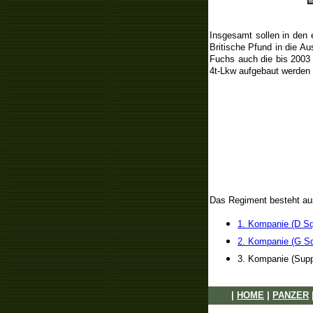
Insgesamt sollen in den 
Britische Pfund in die A
Fuchs auch die bis 2003
4t-Lkw aufgebaut werden 
Das Regiment besteht au
1. Kompanie (D S
2. Kompanie (G S
3. Kompanie (Sup
|
HOME
|
PANZER