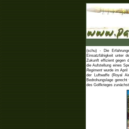
(schu) - Die Erfahrung
Einsatzfähigkeit unter 
Zukunft effizient gegen 
die Aufstellung eines S
Regiment
wurde im Apri
der Luftwaffe (Royal Ai
Bedrohungslage gerecht w
des Golfkrieges zunächs