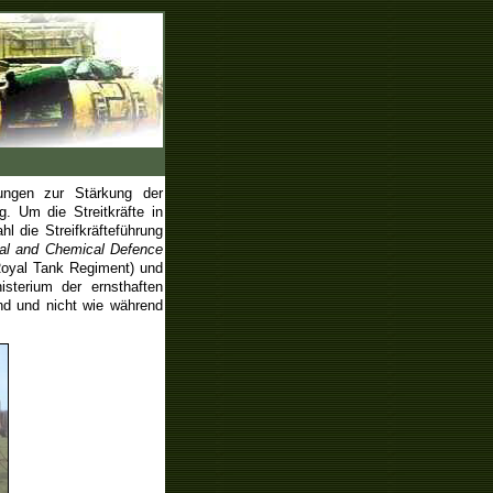
gungen zur Stärkung der
. Um die Streitkräfte in
l die Streifkräfteführung
cal and Chemical Defence
Royal Tank Regiment) und
isterium der ernsthaften
ind und nicht wie während