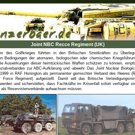
Joint NBC Recce Regiment (UK)
en des Golfkrieges führten in den Britischen Streitkräften zu Überle
den Bedingungen der atomaren, biologischen oder chemischen Kriegsführung
die Auswirkungen dieser heimtückischen Waffen schützen zu können, empfah
pezialverbandes zur ABC-Aufklärung und -abwehr. Das
Joint Nuclear Biologi
l 1999 in RAF Honington als permanenter gemischter Verband des Heeres (
r Force Regiment) aufgestellt. Damit will das Britische Verteidigungsmin
erden und sicherstellen, dass Fachkräfte im Krisenfall sofort verfügbar s
t als Reservistenverbände aufwachsen müssen.