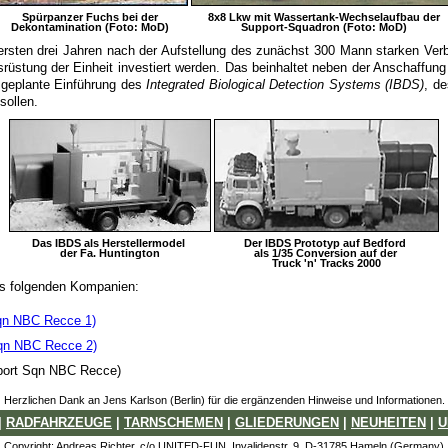
Spürpanzer Fuchs bei der
8x8 Lkw mit Wassertank-Wechselaufbau der
Dekontamination (Foto: MoD)
Support-Squadron (Foto: MoD)
ersten drei Jahren nach der Aufstellung des zunächst 300 Mann starken Ver
usrüstung der Einheit investiert werden. Das beinhaltet neben der Anschaffun
 geplante Einführung des
Integrated Biological Detection Systems (IBDS)
, d
sollen.
Das IBDS als Herstellermodel
Der IBDS Prototyp auf Bedford
der Fa. Huntington
als 1/35 Conversion auf der
Truck 'n' Tracks 2000
s folgenden Kompanien:
qn NBC Recce 1)
qn NBC Recce 2)
port Sqn NBC Recce)
Herzlichen Dank an Jens Karlson (Berlin) für die ergänzenden Hinweise und Informationen.
|
RADFAHRZEUGE
|
TARNSCHEMEN
|
GLIEDERUNGEN
|
NEUHEITEN
|
U
Copyright: Andreas Richter, c/o UNITED-FUN, Invalidenstr. 9, D-31785 Hameln (Germany)