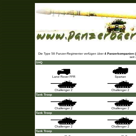
Armoured S
Die Type 58 Panzer-Regimenter verfügen über
4 Panzerkompanien 
seit
SHQ
Land Rover FFR
Spartan
Challenger 2
Challenger 2
Tank Troop
Challenger 2
Challenger 2
Tank Troop
Challenger 2
Challenger 2
Tank Troop