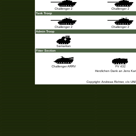
Challenger 2
Challenger 2
Tank Troop
Challenger 2
Challenger 2
Admin Troop
Samaritan
Fitter Section
Challenger ARRV
FV 432
Herzlichen Dank an Jens Karls
Copyright: Andreas Richter, c/o U