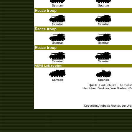
Spartan
Spartan
Recce troop
Scimitar
Scimitar
Recce troop
Scimitar
Scimitar
Recce troop
Scimitar
Scimitar
REME LAD section
Samson
Spartan
Quelle: Carl Schülze: The Britis
Herzlichen Dank an Jens Karlson (Be
|
HOME
|
PANZER
|
RADFAHRZEUGE
|
UNI
Copyright: Andreas Richter, c/o U