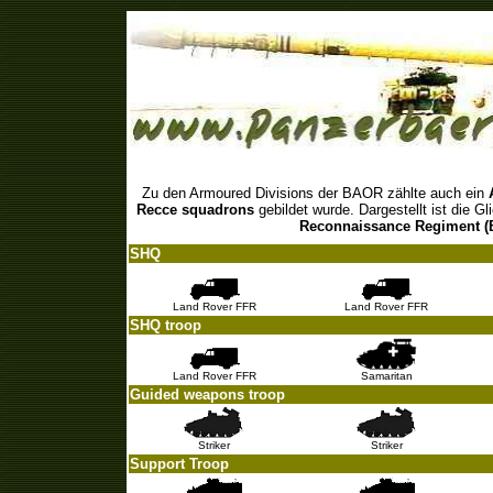
Armoured R
Zu den Armoured Divisions der BAOR zählte auch ein
Recce squadrons
gebildet wurde. Dargestellt ist die
Reconnaissance Regiment 
SHQ
Land Rover FFR
Land Rover FFR
SHQ troop
Land Rover FFR
Samaritan
Guided weapons troop
Striker
Striker
Support Troop