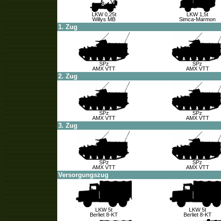
LKW 0,25t
LKW 1,5t
Willys MB
Simca-Marmon
1. Zug
SPz
SPz
AMX VTT
AMX VTT
2. Zug
SPz
SPz
AMX VTT
AMX VTT
3. Zug
SPz
SPz
AMX VTT
AMX VTT
Versorgungszug
LKW 5t
LKW 5t
Berliet 8-KT
Berliet 8-KT