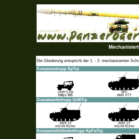
Mechanisier
Die Gliederung entspricht der 1. - 3. mechanisierten Sc
Kompanietrupp KpTrp
LKW 0,25t
SPz
Willys MB
AMX VTT
Granatwerfertrupp GrWTrp
AMX 13
AMX 13
mGrW 81mm
mGrW 81mm
Kompaniefeldwebeltrupp KpFwTrp