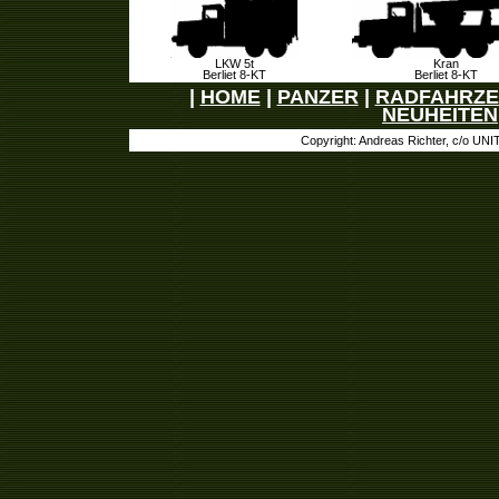
LKW 5t
Kran
Berliet 8-KT
Berliet 8-KT
|
HOME
|
PANZER
|
RADFAHRZ
NEUHEITEN
Copyright: Andreas Richter, c/o UN