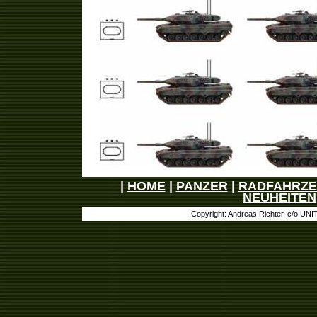
|
HOME
|
PANZER
|
RADFAHRZ
NEUHEITEN
Copyright: Andreas Richter, c/o UN