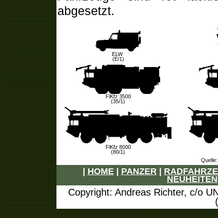
abgesetzt.
ELW
(E/1)
FlKfz 3500
(35/1)
FlKfz 8000
(80/1)
Quelle
|
HOME
|
PANZER
|
RADFAHRZ
NEUHEITEN
Copyright: Andreas Richter, c/o U