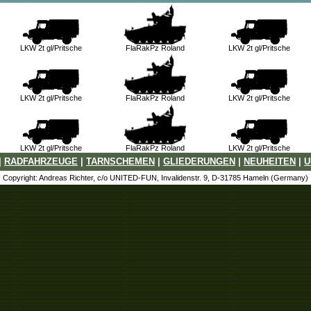
LKW 2t gl/Pritsche
FlaRakPz Roland
LKW 2t gl/Pritsche
LKW 2t gl/Pritsche
FlaRakPz Roland
LKW 2t gl/Pritsche
LKW 2t gl/Pritsche
FlaRakPz Roland
LKW 2t gl/Pritsche
|
RADFAHRZEUGE
|
TARNSCHEMEN
|
GLIEDERUNGEN
|
NEUHEITEN
|
U
Copyright: Andreas Richter, c/o UNITED-FUN, Invalidenstr. 9, D-31785 Hameln (Germany)