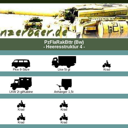
PzFlaRakBttr (Bw)
- Heeresstruktur 4 -
Pkw 8-Sitze
Lkw 5t gl
Krad
LKW 2t gl/Kabine
Anhänger 1,5t
Krad
Krad
Krad
Krad