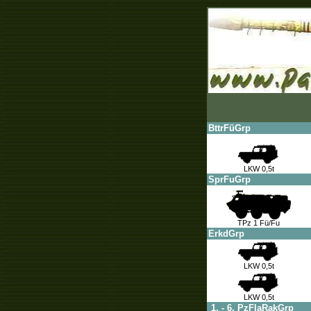
BttrFüGrp
LKW 0,5t
SprFuGrp
TPz 1 Fü/Fu
ErkdGrp
LKW 0,5t
LKW 0,5t
1. - 6. PzFlaRakGrp