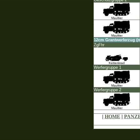
Maultier
Maultier
12cm Grantwerferzug (m
ZgFhr
Kettenkrad
Werfergruppe 1
Maultier
Werfergruppe 2
Maultier
|
HOME
|
PANZ