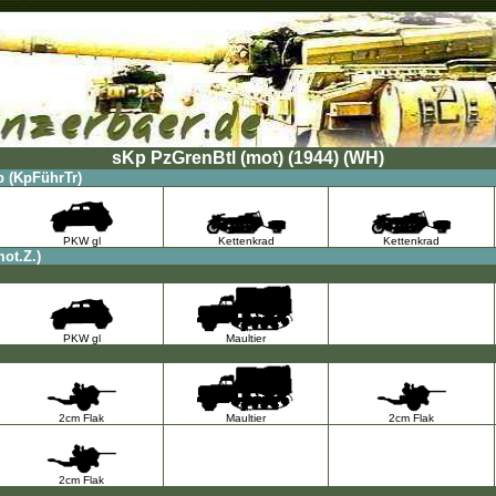
sKp PzGrenBtl (mot) (1944) (WH)
 (KpFührTr)
PKW gl
Kettenkrad
Kettenkrad
ot.Z.)
PKW gl
Maultier
2cm Flak
Maultier
2cm Flak
2cm Flak