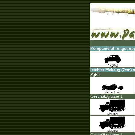
Kompanieführungstrupp
PKW gl
leichter Flakzug (2cm) m
ZgFhr
Kettenkrad
Geschützgruppe 1
Maultier
Maultier
Geschützgruppe 2