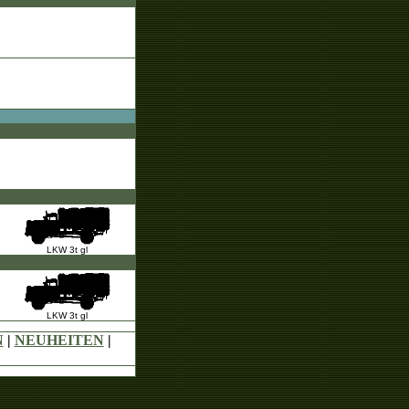
LKW 3t gl
LKW 3t gl
N
|
NEUHEITEN
|