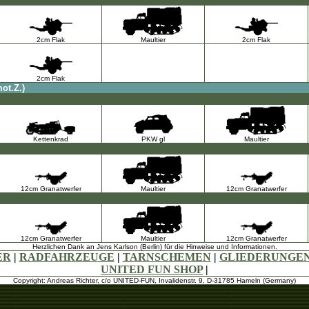
2cm Flak
Maultier
2cm Flak
2cm Flak
ot.Z.)
Kettenkrad
PKW gl
Maultier
12cm Granatwerfer
Maultier
12cm Granatwerfer
12cm Granatwerfer
Maultier
12cm Granatwerfer
Herzlichen Dank an Jens Karlson (Berlin) für die Hinweise und Informationen.
ER
|
RADFAHRZEUGE
|
TARNSCHEMEN
|
GLIEDERUNGE
UNITED FUN SHOP
|
Copyright: Andreas Richter, c/o UNITED-FUN, Invalidenstr. 9, D-31785 Hameln (Germany)