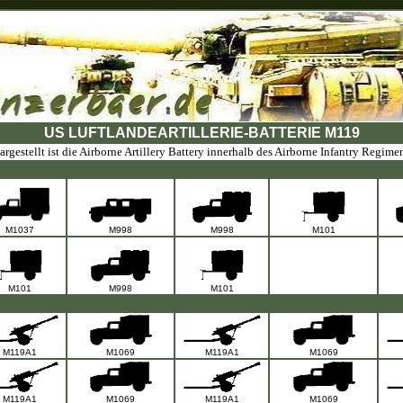
US LUFTLANDEARTILLERIE-BATTERIE M119
argestellt ist die Airborne Artillery Battery innerhalb des Airborne Infantry Regimen
M1037
M998
M998
M101
M101
M998
M101
M119A1
M1069
M119A1
M1069
M119A1
M1069
M119A1
M1069