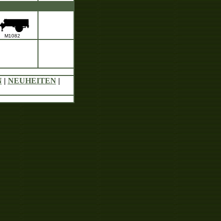
M1082
N
|
NEUHEITEN
|