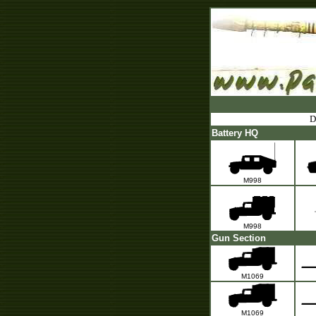
D
Battery HQ
M998
M998
Gun Section
M1069
M1069