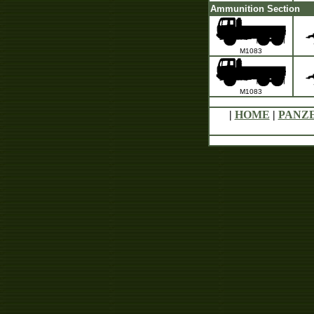
Ammunition Section
M1083
M1083
|
HOME
|
PANZ