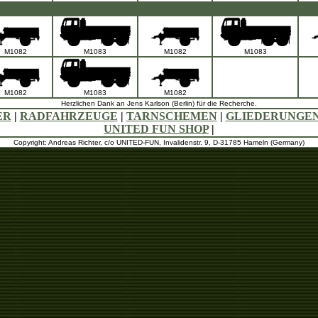
M1082
M1083
M1082
M1083
M1082
M1083
M1082
Herzlichen Dank an Jens Karlson (Berlin) für die Recherche.
ER
|
RADFAHRZEUGE
|
TARNSCHEMEN
|
GLIEDERUNGE
UNITED FUN SHOP
|
Copyright: Andreas Richter, c/o UNITED-FUN, Invalidenstr. 9, D-31785 Hameln (Germany)