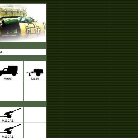
t.
M998
M149
M119A1
M119A1