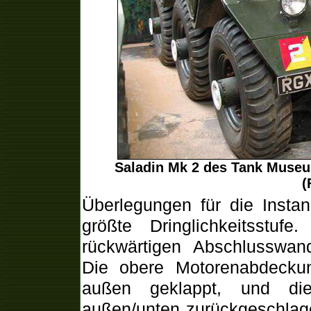
Saladin Mk 2 des Tank Muse
(
Überlegungen für die Instan
größte Dringlichkeitsst
rückwärtigen Abschlusswan
Die obere Motorenabdecku
außen geklappt, und die
außen/unten zurückgeschlage