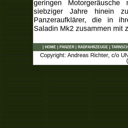
geringen Motorgeräusche
siebziger Jahre hinein zu
Panzeraufklärer, die in ih
Saladin Mk2 zusammen mit zw
|
HOME
|
PANZER
|
RADFAHRZEUGE
|
TARNSC
Copyright: Andreas Richter, c/o U