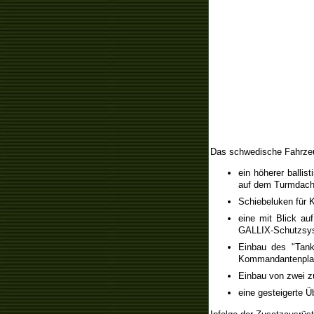
Das schwedische Fahrzeu
ein höherer balli
auf dem Turmdach
Schiebeluken für
eine mit Blick au
GALLIX-Schutzsy
Einbau des "Tank
Kommandantenpla
Einbau von zwei z
eine gesteigerte Ü