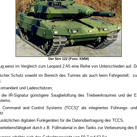
Der Strv 122 (Foto: KMW)
g weist im Vergleich zum Leopard 2 A5 eine Reihe von Unterschieden auf. D
stischer Schutz sowohl im Bereich des Turmes als auch beim Fahrgestell; z
;
 Komandant und Ladeschützen,
f die IR-Signatur günstigere Saugbelüftung des Triebwerkraumes und der E
stems,
 Command and Control Systems (TCCS)" als integriertes Führungs- un
tz
usätzlichen digitalen Funkgeräten für die Datenübertragung des TCCS,
berlebensfähigkeit durch z.B. Füllmaterial in den Tanks zur Verbeserung des