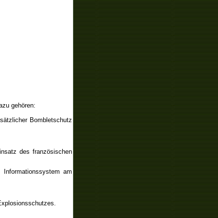
azu gehören:
usätzlicher Bombletschutz
insatz des französischen
d Informationssystem am
 Explosionsschutzes.