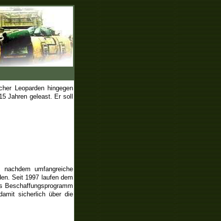
scher Leoparden hingegen
 Jahren geleast. Er soll
, nachdem umfangreiche
den. Seit 1997 laufen dem
as Beschaffungsprogramm
amit sicherlich über die