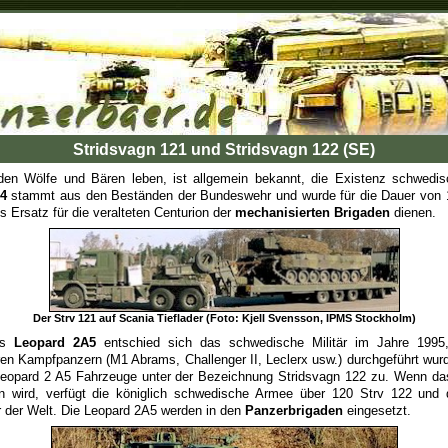
Stridsvagn 121 und Stridsvagn 122 (SE)
en Wölfe und Bären leben, ist allgemein bekannt, die Existenz schwedi
4
stammt aus den Beständen der Bundeswehr und wurde für die Dauer von 15
s Ersatz für die veralteten Centurion der
mechanisierten Brigaden
dienen.
Der Strv 121 auf Scania Tieflader (Foto: Kjell Svensson, IPMS Stockholm)
es
Leopard 2A5
entschied sich das schwedische Militär im Jahre 1995
ren Kampfpanzern (M1 Abrams, Challenger II, Leclerx usw.) durchgeführt wur
Leopard 2 A5 Fahrzeuge unter der Bezeichnung Stridsvagn 122 zu. Wenn d
 wird, verfügt die königlich schwedische Armee über 120 Strv 122 und d
der Welt. Die Leopard 2A5 werden in den
Panzerbrigaden
eingesetzt.