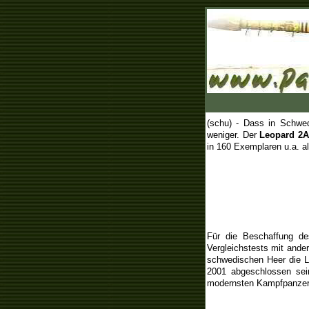
(schu) - Dass in Schwed
weniger. Der
Leopard 2A
in 160 Exemplaren u.a. al
Für die Beschaffung d
Vergleichstests mit ande
schwedischen Heer die 
2001 abgeschlossen sein
modernsten Kampfpanzer 