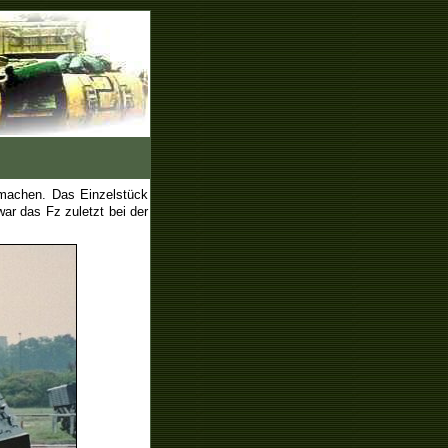
 machen. Das Einzelstück
ar das Fz zuletzt bei der