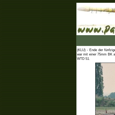
(KLU) -
Ende der fünfzi
war mit einer 75mm BK au
WTD 51.