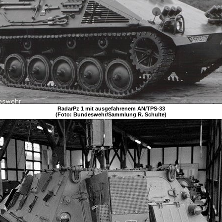
RadarPz 1 mit ausgefahrenem AN/TPS-33
(Foto: Bundeswehr/Sammlung R. Schulte)