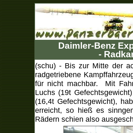
Daimler-Benz Exp
- Radka
(schu) - Bis zur Mitte der a
radgetriebene Kampffahrzeug
für nicht machbar. Mit Fa
Luchs (19t Gefechtsgewicht
(16,4t Gefechtsgewicht), h
erreicht, so hieß es sinng
Rädern schien also ausgesch