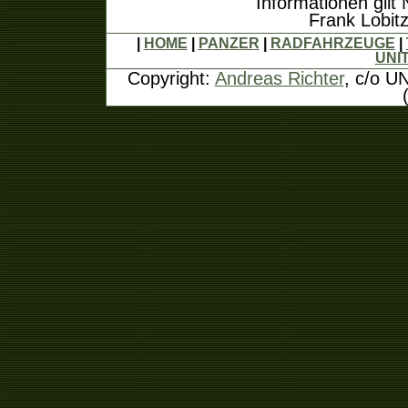
Informationen gilt 
Frank Lobit
|
HOME
|
PANZER
|
RADFAHRZEUGE
|
UNI
Copyright:
Andreas Richter
, c/o U