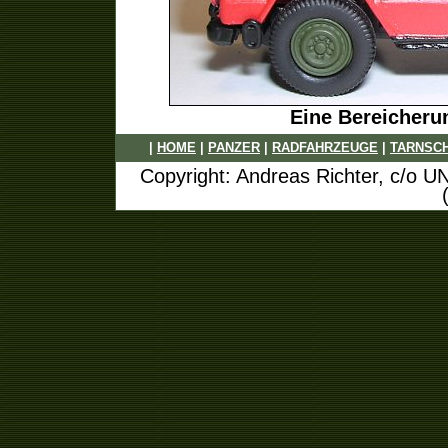
Eine Bereicheru
|
HOME
|
PANZER
|
RADFAHRZEUGE
|
TARNSC
Copyright: Andreas Richter, c/o U