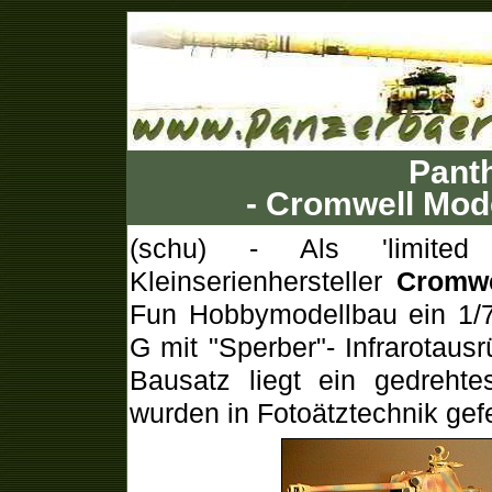
Panth
- Cromwell Mode
(schu) - Als 'limited 
Kleinserienhersteller
Cromwe
Fun Hobbymodellbau ein 1/7
G mit "Sperber"- Infrarotau
Bausatz liegt ein gedrehte
wurden in Fotoätztechnik gefer