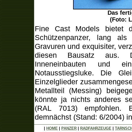
Das fert
(Foto: 
Fine Cast Models bietet di
Schützenpanzer, lang als 
Gravuren und exquisiter, ver
diesen Bausatz aus. 
Inneneinbauten und ein
Notausstiegsluke. Die Gl
Einzelglieder zusammengese
Metallteil (Messing) beige
könnte ja nichts anderes se
(RAL 7013) empfohlen. Ei
demnächst (Stand: 6/2004) in
|
HOME
|
PANZER
|
RADFAHRZEUGE
|
TARNSC