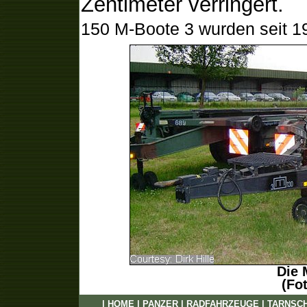
Zentimeter verringert.
150 M-Boote 3 wurden seit 19
Die 
(Fot
|
HOME
|
PANZER
|
RADFAHRZEUGE
|
TARNSC