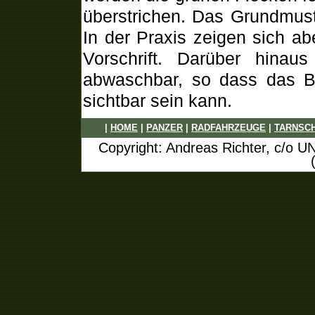
überstrichen. Das Grundmuste
In der Praxis zeigen sich a
Vorschrift. Darüber hinau
abwaschbar, so dass das B
sichtbar sein kann.
|
HOME
|
PANZER
|
RADFAHRZEUGE
|
TARNSC
Copyright: Andreas Richter, c/o U